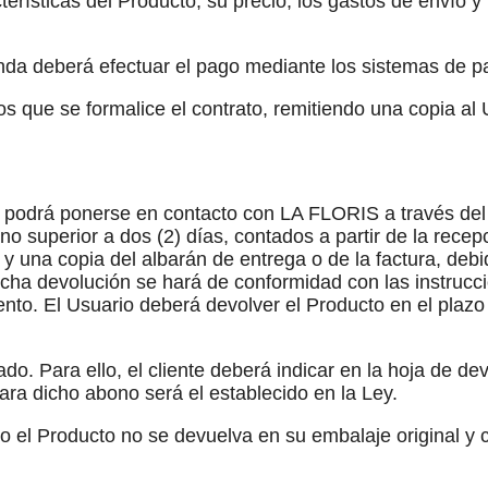
terísticas del Producto, su precio, los gastos de envío y 
enda deberá efectuar el pago mediante los sistemas de 
s que se formalice el contrato, remitiendo una copia al
e podrá ponerse en contacto con LA FLORIS a través del c
no superior a dos (2) días, contados a partir de la rece
y una copia del albarán de entrega o de la factura, de
icha devolución se hará de conformidad con las instruc
imiento. El Usuario deberá devolver el Producto en el pl
o. Para ello, el cliente deberá indicar en la hoja de devo
ra dicho abono será el establecido en la Ley.
o el Producto no se devuelva en su embalaje original y 